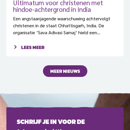
Ultimatum voor christenen met
hindoe-achtergrond in India
Een angstaanjagende waarschuwing achtervolgt
christenen in de staat Chhattisgarh, India. De
organisatie ‘Sava Adivasi Samaj’ hield een
bijeenkomst in het dorp Chhotendongar met zo’n
800 dorpelingen, waarin een ultimatum werd
LEES MEER
gesteld: alle christenen met een hindoeïstische
achtergrond moeten een ‘Ghar Wapsi’ ondergaan –
een ceremonie om te vieren dat iemand terugkeert
MEER NIEUWS
naar het oude geloof. Iedereen die dit niet doet
vóór 30 april, zal de gevolgen daarvan ondervinden,
zo werd er gedreigd.
SCHRIJF JE IN VOOR DE