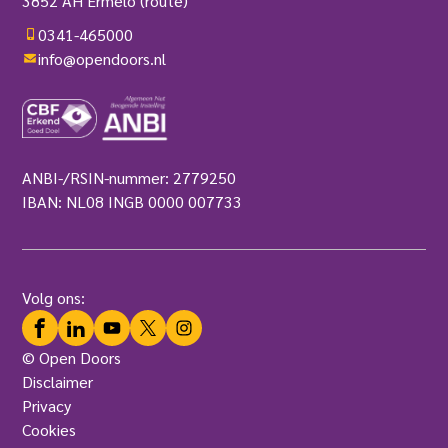
3852 AH Ermelo
(route)
0341-465000
info@opendoors.nl
ANBI-/RSIN-nummer: 2779250
IBAN: NL08 INGB 0000 007733
Volg ons:
Facebook
LinkedIn
YouTube
Twitter
Instagram
© Open Doors
Disclaimer
Privacy
Cookies