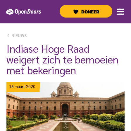
Ga
naar
DONEER
de
inhoud
NIEUWS
Indiase Hoge Raad
weigert zich te bemoeien
met bekeringen
16 maart 2020