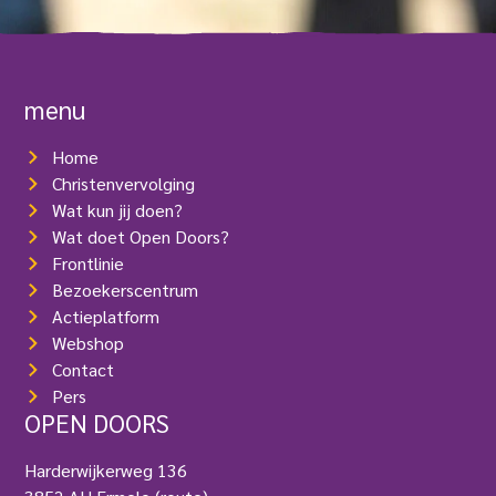
s
r
e
(
i
V
s
e
t
r
menu
)
e
i
Home
s
t
Christenvervolging
)
Wat kun jij doen?
Wat doet Open Doors?
Frontlinie
Bezoekerscentrum
Actieplatform
Webshop
Contact
Pers
OPEN DOORS
Harderwijkerweg 136