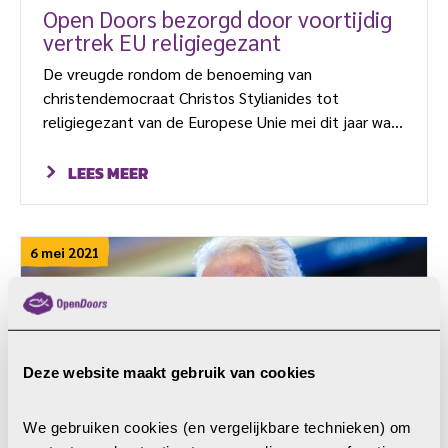
Open Doors bezorgd door voortijdig
vertrek EU religiegezant
De vreugde rondom de benoeming van
christendemocraat Christos Stylianides tot
religiegezant van de Europese Unie mei dit jaar was
van zeer korte duur. Deze week maakte hij bekend
aan de slag te gaan voor de Griekse overheid.
LEES MEER
“Open Doors is buitengewoon bezorgd door het
vertrek van Stylianides”, zegt Maarten Dees,
directeur van Open Doors Nederland. “Het duurde
6 mei 2021
heel lang voor de positie in Europa ingevuld werd en
nog voor hij […]
Deze website maakt gebruik van cookies
We gebruiken cookies (en vergelijkbare technieken) om 