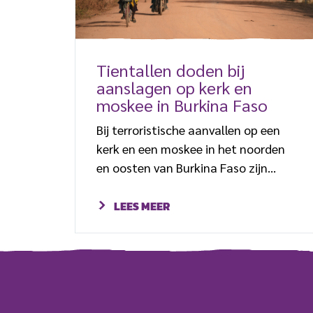
Tientallen doden bij
aanslagen op kerk en
moskee in Burkina Faso
Bij terroristische aanvallen op een
kerk en een moskee in het noorden
en oosten van Burkina Faso zijn
zondag tientallen doden gevallen. Bij
de ochtendmis in een katholieke kerk
LEES MEER
in Essakane, een dorp in het
noordoosten, vielen zeker vijftien
doden. Het bisdom Dori liet in een
verklaring weten dat twaalf
kerkgangers op slag dood waren,