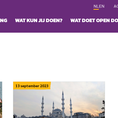
NL
EN
A
ING
WAT KUN JIJ DOEN?
WAT DOET OPEN D
13 september 2023