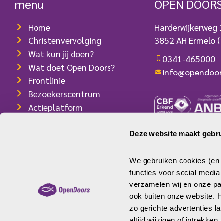
menu
OPEN DOOR
terwijl drie anderen in het ziekenhuis
stierven. Een kerkfunctionaris gaf
Home
Harderwijkerweg
aan dat de schutters vermoedelijk
Christenvervolging
3852 AH Ermelo
(
[…]
Wat kun jij doen?
0341-465000
Wat doet Open Doors?
info@opendoor
Frontlinie
Bezoekerscentrum
Actieplatform
Webshop
Contact
Deze website maakt gebru
ANBI-/RSIN-num
Pers
IBAN: NL08 INGB
We gebruiken cookies (en v
functies voor social medi
verzamelen wij en onze par
ook buiten onze website.
zo gerichte advertenties l
© Open Doors
Disclaimer
Privacy
Cookies
altijd wijzigen of intrekken