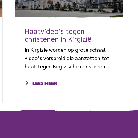
Haatvideo’s tegen
christenen in Kirgizië
In Kirgizië worden op grote schaal
video’s verspreid die aanzetten tot
haat tegen Kirgizische christenen.
Vooral protestantse christenen en
baptisten die zich van de islam
LEES MEER
hebben bekeerd, zijn het doelwit. Dat
hebben bronnen in de regio aan Open
Doors gemeld. In de video’s worden
pasbekeerde christenen beschuldigd
van verraad van hun land.
Christelijke gelovigen worden