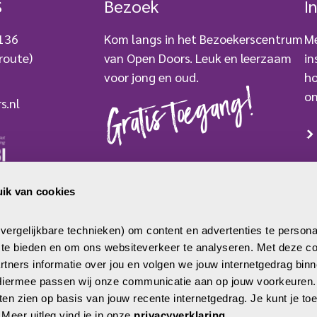
S
Bezoek
I
“sektariërs” genoemd, en
bestempeld als collaborateurs en
 136
Kom langs in het Bezoekerscentrum
Me
verraders van het inheemse geloof.
route)
van Open Doors. Leuk en leerzaam
in
De video’s zijn […]
voor jong en oud.
ho
Gratis toegang!
on
s.nl
BEZOEK ONS
ik van cookies
mer: 2779250
 0000 007733
ergelijkbare technieken) om content en advertenties te persona
a te bieden en om ons websiteverkeer te analyseren. Met deze co
tners informatie over jou en volgen we jouw internetgedrag binne
 Hiermee passen wij onze communicatie aan op jouw voorkeuren
aten zien op basis van jouw recente internetgedrag. Je kunt je t
. Meer uitleg vind je in onze 
privacyverklaring
.