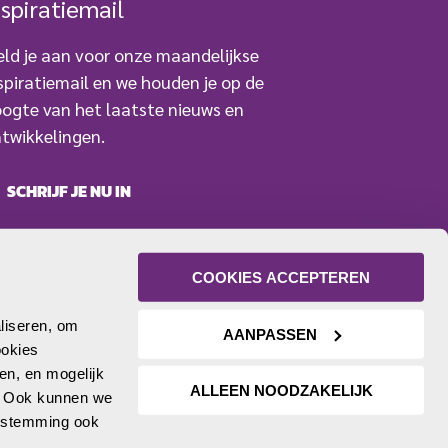
nspiratiemail
ld je aan voor onze maandelijkse
spiratiemail en we houden je op de
ogte van het laatste nieuws en
twikkelingen.
SCHRIJF JE NU IN
COOKIES ACCEPTEREN
liseren, om 
AANPASSEN
okies 
n, en mogelijk 
ALLEEN NOODZAKELIJK
. Ook kunnen we 
oestemming ook 
Facebook
LinkedIn
YouTube
Twitter
Instagram
Volg ons: