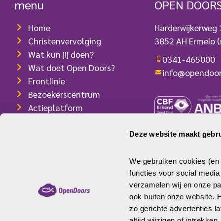
menu
OPEN DOOR
uitverkochte zaal. “de ODD is al vele
jaren het belangrijkste en meest […]
Home
Harderwijkerweg
Christenvervolging
3852 AH Ermelo
(
Wat kun jij doen?
0341-465000
Wat doet Open Doors?
info@opendoor
Frontlinie
Bezoekerscentrum
Actieplatform
Webshop
Contact
Deze website maakt gebru
ANBI-/RSIN-num
Pers
IBAN: NL08 INGB
We gebruiken cookies (en v
functies voor social medi
verzamelen wij en onze par
ook buiten onze website.
zo gerichte advertenties l
© Open Doors
Disclaimer
Privacy
Cookies
altijd wijzigen of intrekken