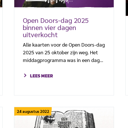
Open Doors-dag 2025
binnen vier dagen
uitverkocht
Alle kaarten voor de Open Doors-dag
2025 van 25 oktober zijn weg. Het
middagprogramma was in een dag
uitverkocht en het
avondprogramma zat in de drie
LEES MEER
dagen daarna vol. In totaal worden
er 4.000 mensen verwacht. Het
thema van de dag is ‘wordt
vervolgd’. Dit jaar bestaat Open
24 augustus 2022
Doors 70 jaar.