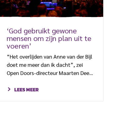
‘God gebruikt gewone
mensen om zijn plan uit te
voeren’
“Het overlijden van Anne van der Bijl
doet me meer dan ik dacht”, zei
Open Doors-directeur Maarten Dees
zaterdag tijdens de opening van de
Open Doors-dag 2022 in Barneveld.
LEES MEER
“Anne’s liefde voor God en zijn werk
in de wereld was aanstekelijk. Anne
was een echte evangelist: hij greep
iedere kans aan om te vertellen over
Jezus. Hij was een inspirerend en