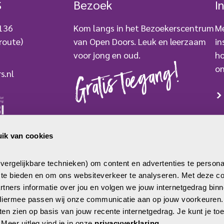
S
Bezoek
I
en criminele organisaties in
afgelegen gebieden bedreigen
 136
Kom langs in het Bezoekerscentrum
Me
christenen en vermoorden zelfs
route)
van Open Doors. Leuk en leerzaam
in
kerkleiders. Drugskartels en
voor jong en oud.
ho
guerrillagroepen […]
Gratis toegang!
on
s.nl
BEZOEK ONS
ik van cookies
mer: 2779250
 0000 007733
ergelijkbare technieken) om content en advertenties te persona
a te bieden en om ons websiteverkeer te analyseren. Met deze co
tners informatie over jou en volgen we jouw internetgedrag binne
 Hiermee passen wij onze communicatie aan op jouw voorkeuren
aten zien op basis van jouw recente internetgedrag. Je kunt je t
. Meer uitleg vind je in onze 
privacyverklaring
.