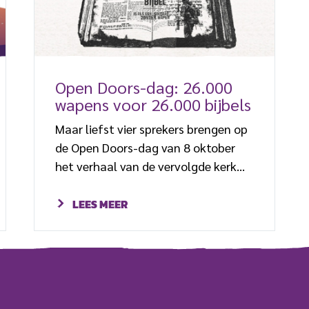
Open Doors-dag: 26.000
wapens voor 26.000 bijbels
Maar liefst vier sprekers brengen op
de Open Doors-dag van 8 oktober
het verhaal van de vervolgde kerk
onder de aandacht. Eén van hen is
pastor Enrique* uit Colombia. Deze
LEES MEER
predikant ondervond vervolging aan
den lijve. Colombia is een land waar
een groot deel van de bevolking
christelijk is. Toch worden gelovigen
vervolgd. Paramilitaire groeperingen