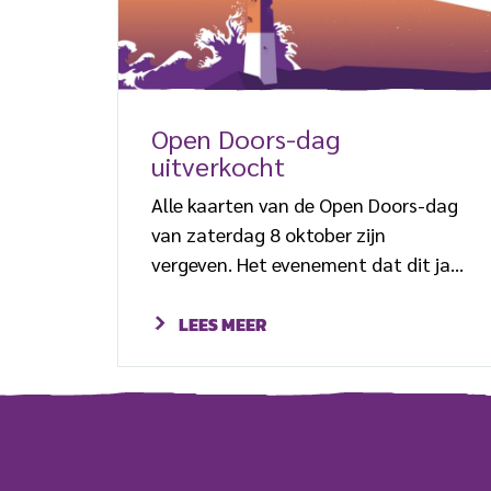
Open Doors-dag
uitverkocht
Alle kaarten van de Open Doors-dag
van zaterdag 8 oktober zijn
vergeven. Het evenement dat dit jaar
in het teken staat van ‘Baken van
hoop’ verwacht een kleine 4.000
LEES MEER
gasten te ontvangen. De dag kan
ook online worden beleefd via de
livestream of op de radio bij Groot
Nieuws Radio. Open Doors-directeur
Maarten Dees is verheugd met de