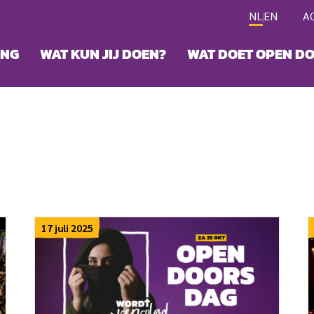
NL
EN
A
ING
WAT KUN JIJ DOEN?
WAT DOET OPEN D
17 juli 2025