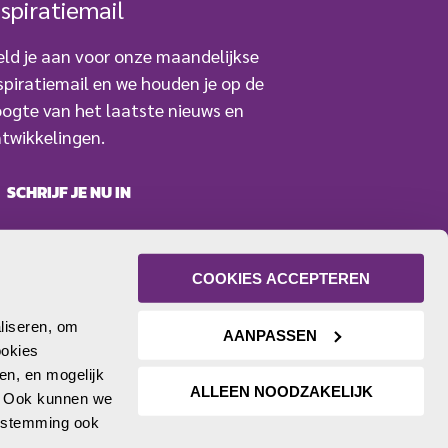
nspiratiemail
ld je aan voor onze maandelijkse
spiratiemail en we houden je op de
ogte van het laatste nieuws en
twikkelingen.
SCHRIJF JE NU IN
COOKIES ACCEPTEREN
liseren, om 
AANPASSEN
okies 
n, en mogelijk 
ALLEEN NOODZAKELIJK
. Ook kunnen we 
oestemming ook 
Facebook
LinkedIn
YouTube
Twitter
Instagram
Volg ons: