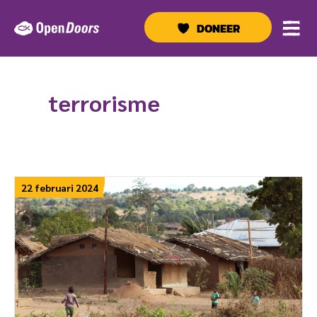
Ga
naar
DONEER
de
inhoud
terrorisme
22 februari 2024