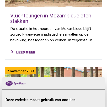
Vluchtelingen in Mozambique eten
slakken
De situatie in het noorden van Mozambique blijft
zorgelijk vanwege jihadistische aanvallen op de
bevolking, het leger en op kerken. In tegenstelling
tot sussende geluiden over de onrust in de provincie
Cabo Delgado, neemt het geweld toe. Dat melden
LEES MEER
de katholieke organisatie Kerk in Nood en lokale
partners van Open Doors. Volgens de VN-
vluchtelingenorganisatie UNHCR zijn bijna 670.000
2 november 2023
Mozambikanen ontheemd door aanslagen van
radicaalislamitische groepen. Militair optreden
mocht tot op […]
Deze website maakt gebruik van cookies