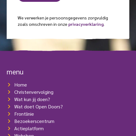
i
e
g
a
l
i
s
a
a
s
We verwerken je persoonsgegevens zorgvuldig
e
m
t
d
zoals omschreven in onze
privacyverklaring
.
l
)
(
r
V
e
e
s
r
e
(
i
V
s
e
t
r
menu
)
e
i
Home
s
t
Christenvervolging
)
Wat kun jij doen?
Wat doet Open Doors?
Frontlinie
Bezoekerscentrum
Actieplatform
Webshop