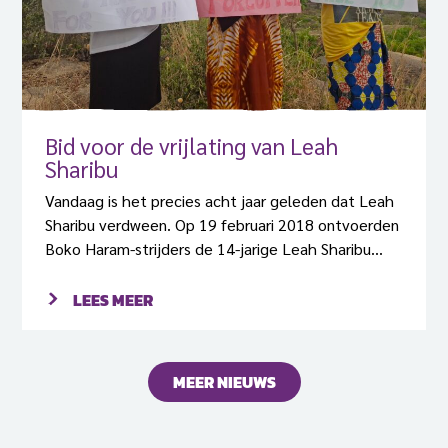
Bid voor de vrijlating van Leah
Sharibu
Vandaag is het precies acht jaar geleden dat Leah
Sharibu verdween. Op 19 februari 2018 ontvoerden
Boko Haram-strijders de 14-jarige Leah Sharibu
samen met meer dan honderd andere
schoolmeisjes van het Government Girls’ Science
LEES MEER
and Technical College in Dapchi, Yobe State,
Nigeria. De meerderheid van de meisjes werd door
de tijd heen vrijgelaten en een aantal stierf in
MEER NIEUWS
gevangenschap. Omdat Leah weigerde Jezus te
ontkennen en zich tot de islam te bekeren, zit zij
nog steeds gevangen.