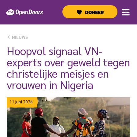
Ga
naar
DONEER
de
inhoud
NIEUWS
Hoopvol signaal VN-
experts over geweld tegen
christelijke meisjes en
vrouwen in Nigeria
11 juni 2026