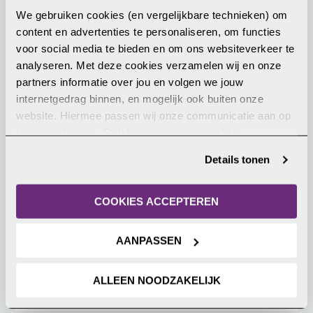
We gebruiken cookies (en vergelijkbare technieken) om 
content en advertenties te personaliseren, om functies 
8 juli 2026
voor social media te bieden en om ons websiteverkeer te 
analyseren. Met deze cookies verzamelen wij en onze 
partners informatie over jou en volgen we jouw 
internetgedrag binnen, en mogelijk ook buiten onze 
website. Hiermee passen wij onze communicatie aan op 
jouw voorkeuren. Ook kunnen we zo gerichte 
advertenties laten zien op basis van jouw recente 
Details tonen
internetgedrag. Je kunt je toestemming ook altijd wijzigen 
Chinese voorganger Jin Mingri vrij,
of intrekken. Meer uitleg vind je in onze 
gebed voor Zion Church blijft nodig
privacyverklaring
.
COOKIES ACCEPTEREN
Na bijna negen maanden in hechtenis te hebben
gezeten, is predikant Jin ‘Ezra’ Mingri van Zion
AANPASSEN
Church door China vrijgelaten.
ALLEEN NOODZAKELIJK
LEES MEER