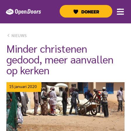
Ga
naar
DONEER
de
inhoud
NIEUWS
Minder christenen
gedood, meer aanvallen
op kerken
15 januari 2020