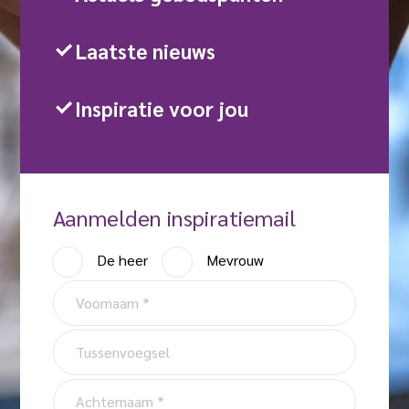
Laatste nieuws
Inspiratie voor jou
Aanmelden inspiratiemail
A
De heer
Mevrouw
a
V
n
o
h
o
T
e
r
u
f
n
s
A
a
s