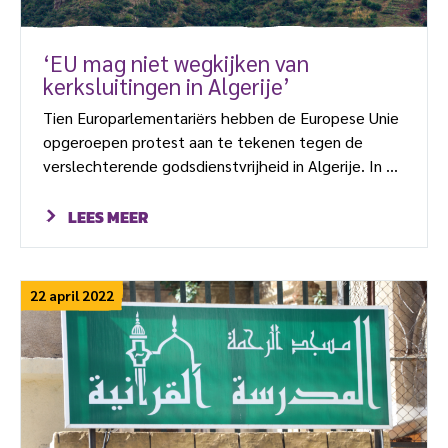
‘EU mag niet wegkijken van
kerksluitingen in Algerije’
Tien Europarlementariërs hebben de Europese Unie
opgeroepen protest aan te tekenen tegen de
verslechterende godsdienstvrijheid in Algerije. In de
afgelopen zes jaar sloot meer dan 80 procent van
de protestantse kerken in Algerije hun deuren.
LEES MEER
Begin februari moest opnieuw een protestantse
kerk in Taourirt Mokrane dicht op bevel van de
overheid. Het is de 39e van de in totaal 47 kerken
22 april 2022
die zijn aangesloten bij de Eglise Protestante
d’Algérie (EPA). […]