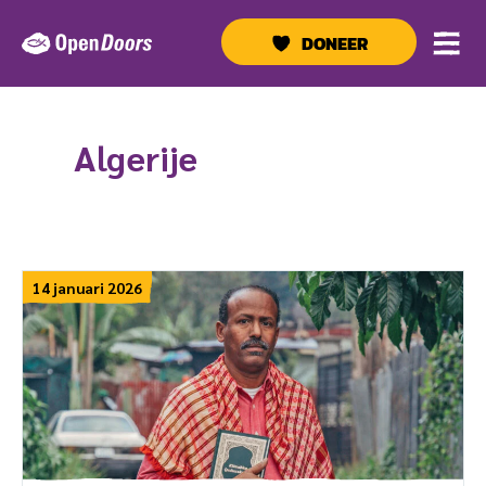
Ga
naar
DONEER
de
inhoud
Algerije
14 januari 2026