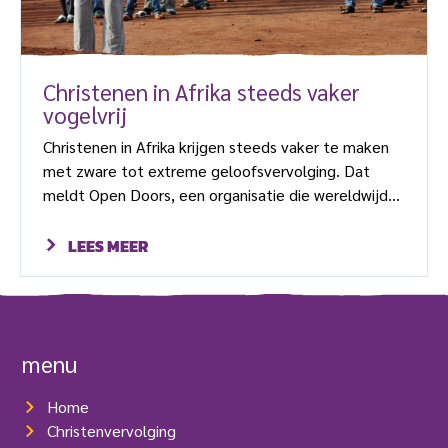
Christenen in Afrika steeds vaker
vogelvrij
Christenen in Afrika krijgen steeds vaker te maken
met zware tot extreme geloofsvervolging. Dat
meldt Open Doors, een organisatie die wereldwijd
vervolgde christenen steunt, op basis van de nieuwe
Ranglijst Christenvervolging die vandaag verschijnt.
LEES MEER
Burkina Faso is de meest opvallende en hoogste
nieuwe binnenkomer op 28. In Nigeria werd het
hoogste aantal christenen gedood. Eén op de vijf
christenen in Afrika heeft te maken met zware, zeer
menu
zware of extreme […]
Home
Christenvervolging