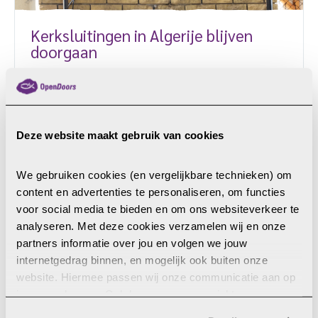
Kerksluitingen in Algerije blijven
doorgaan
De Algerijnse autoriteiten hebben een protestantse
kerk de opdracht gegeven haar deuren te sluiten.
Tegen een andere kerk loopt een gerechtelijke
procedure die mogelijk ook tot sluiting zal leiden.
Deze website maakt gebruik van cookies
Eerder deze maand kreeg de kerk van ‘Aouchiche’
LEES MEER
in de noordelijke stad Bejaia te horen dat de
We gebruiken cookies (en vergelijkbare technieken) om 
gouverneur had bevolen dat zij haar activiteiten
content en advertenties te personaliseren, om functies 
met onmiddellijke ingang moest staken. De kerk
10 juni 2021
voor social media te bieden en om ons websiteverkeer te 
telt ongeveer 300 leden. ‘Aouchiche’ is lid van het
analyseren. Met deze cookies verzamelen wij en onze 
netwerk […]
partners informatie over jou en volgen we jouw 
internetgedrag binnen, en mogelijk ook buiten onze 
website. Hiermee passen wij onze communicatie aan op 
jouw voorkeuren. Ook kunnen we zo gerichte 
advertenties laten zien op basis van jouw recente 