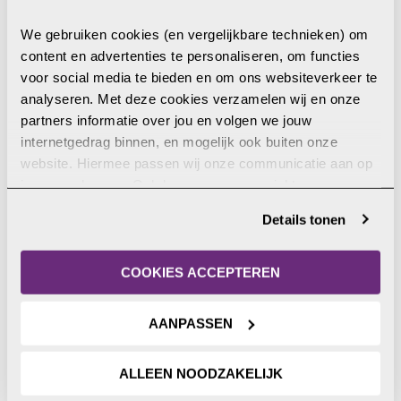
We gebruiken cookies (en vergelijkbare technieken) om 
content en advertenties te personaliseren, om functies 
Vervolging kind bedreigt
voor social media te bieden en om ons websiteverkeer te 
toekomst van de kerk
analyseren. Met deze cookies verzamelen wij en onze 
partners informatie over jou en volgen we jouw 
Al vroeg in hun jonge leven worden kinderen in
internetgedrag binnen, en mogelijk ook buiten onze 
landen met christenvervolging geconfronteerd met
website. Hiermee passen wij onze communicatie aan op 
geweld, buitensluiting en angst. De onderdrukkers
jouw voorkeuren. Ook kunnen we zo gerichte 
hebben soms maar één doel: voorkomen dat er een
advertenties laten zien op basis van jouw recente 
generatie opgroeit waar de kerk uit gebouwd wordt.
LEES MEER
Details tonen
internetgedrag. Je kunt je toestemming ook altijd wijzigen 
Open Doors brengt dit jaar voor het eerst via een
of intrekken. Meer uitleg vind je in onze 
onderzoeksrapport uit over de situatie van kinderen
privacyverklaring
.
COOKIES ACCEPTEREN
in de vervolgde kerk. In 49 van de 50 landen van de
20 augustus 2020
Ranglijst Christenvervolging van Open […]
AANPASSEN
ALLEEN NOODZAKELIJK