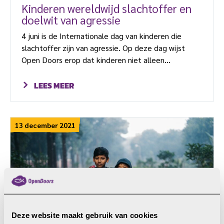
Kinderen wereldwijd slachtoffer en
doelwit van agressie
4 juni is de Internationale dag van kinderen die
slachtoffer zijn van agressie. Op deze dag wijst
Open Doors erop dat kinderen niet alleen
slachtoffer, maar ook doelwit zijn van agressie.
Meer dan 450 miljoen kinderen – één op de zes in
LEES MEER
de wereld – leefden vorig jaar in een conflictgebied.
Ze kunnen gewond raken, overlijden, slaan op de
vlucht, worden gedwongen uitgehuwelijkt of lopen
13 december 2021
het risico gerekruteerd te worden […]
Deze website maakt gebruik van cookies