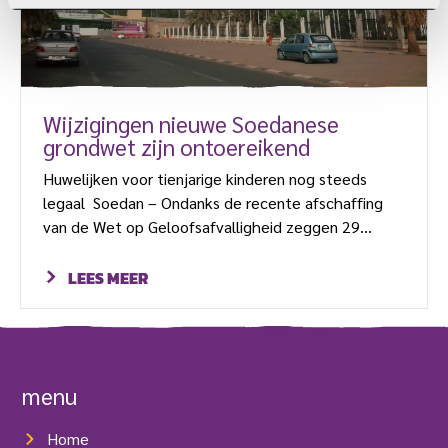
Wijzigingen nieuwe Soedanese
grondwet zijn ontoereikend
Huwelijken voor tienjarige kinderen nog steeds
legaal Soedan – Ondanks de recente afschaffing
van de Wet op Geloofsafvalligheid zeggen 29
Soedanese organisaties dat de nieuwe voorstellen
voor grondwetswijziging niet toereikend zijn. De
LEES MEER
groep zegt dat de overgangsregering heeft
verzuimd naar de bevolking en
mensenrechtengroepen te luisteren, meldt World
Watch Monitor. De organisaties presenteren zich
menu
als een paraplugroep zonder hun namen te noemen.
Ze stellen vast dat er op de Strafwet […]
Home