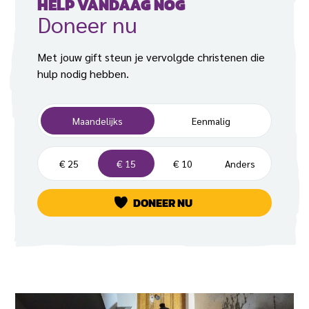
HELP VANDAAG NOG
Doneer nu
Met jouw gift steun je vervolgde christenen die
hulp nodig hebben.
F
Maandelijks
Eenmalig
r
e
B
q
€ 25
€ 15
€ 10
Anders
e
u
d
e
DONEER NU
r
n
a
t
g
i
e