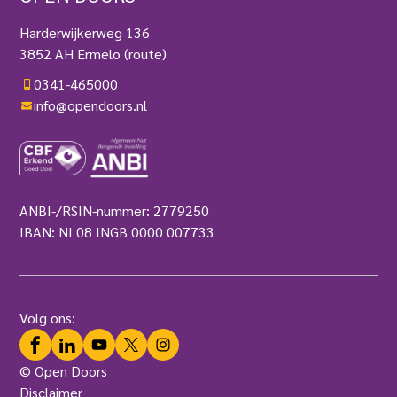
Harderwijkerweg 136
3852 AH Ermelo
(route)
0341-465000
info@opendoors.nl
ANBI-/RSIN-nummer: 2779250
IBAN: NL08 INGB 0000 007733
Volg ons:
Facebook
LinkedIn
YouTube
Twitter
Instagram
© Open Doors
Disclaimer