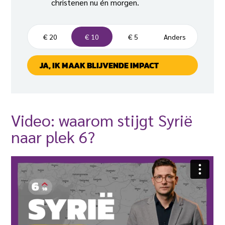
christenen nu én morgen.
B
€ 20
€ 10
€ 5
Anders
e
d
JA, IK MAAK BLIJVENDE IMPACT
r
a
g
Video: waarom stijgt Syrië
naar plek 6?