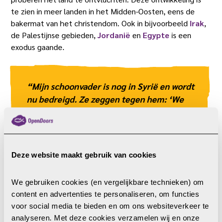
te zien in meer landen in het Midden-Oosten, eens de
bakermat van het christendom. Ook in bijvoorbeeld
Irak
,
de Palestijnse gebieden,
Jordanië
en
Egypte
is een
exodus gaande.
“Mijn schoonvader is nog in Syrië en wordt
nu bedreigd. Ze zeggen tegen hem: ‘We
zullen jou doden, omdat je een ongelovige
bent. Misschien doden we je nu nog niet,
omdat we het Westen willen tonen dat we
goed zijn voor christenen. Maar
Deze website maakt gebruik van cookies
uiteindelijk doden we je wel.'”
We gebruiken cookies (en vergelijkbare technieken) om 
content en advertenties te personaliseren, om functies 
voor social media te bieden en om ons websiteverkeer te 
Ibrahim (schuilnaam),
die in 2024 naar Nederland
analyseren. Met deze cookies verzamelen wij en onze 