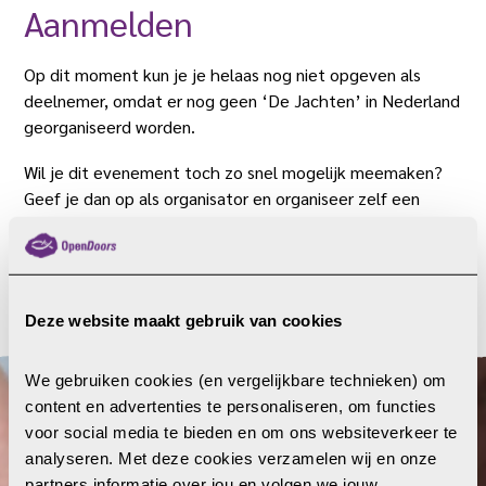
Aanmelden
Op dit moment kun je je helaas nog niet opgeven als
deelnemer, omdat er nog geen ‘De Jachten’ in Nederland
georganiseerd worden.
Wil je dit evenement toch zo snel mogelijk meemaken?
Geef je dan op als organisator en organiseer zelf een
variant van ‘De Jacht’ in je eigen woonplaats.
JA, IK WIL EEN DE JACHT ORGANISEREN
Deze website maakt gebruik van cookies
We gebruiken cookies (en vergelijkbare technieken) om 
content en advertenties te personaliseren, om functies 
voor social media te bieden en om ons websiteverkeer te 
SCHRIJF JE IN VOOR DE
analyseren. Met deze cookies verzamelen wij en onze 
partners informatie over jou en volgen we jouw 