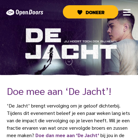
Ga
naar
DONEER
de
inhoud
SCROLL
NAAR
BENEDEN
Doe mee aan ‘De Jacht’!
‘De Jacht’ brengt vervolging om je geloof dichterbij.
Tijdens dit evenement beleef je een paar weken lang iets
van de impact die vervolging op je leven heeft. Wil je een
fractie ervaren van wat onze vervolgde broers en zussen
mee maken?
Doe dan mee aan ‘De Jacht’
bij jou in de