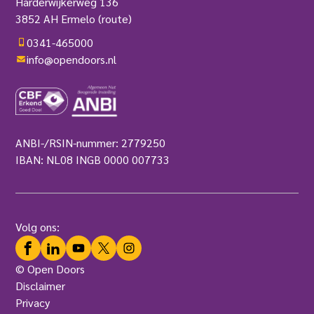
Harderwijkerweg 136
3852 AH Ermelo
(route)
0341-465000
info@opendoors.nl
ANBI-/RSIN-nummer: 2779250
IBAN: NL08 INGB 0000 007733
Volg ons:
Facebook
LinkedIn
YouTube
Twitter
Instagram
© Open Doors
Disclaimer
Privacy