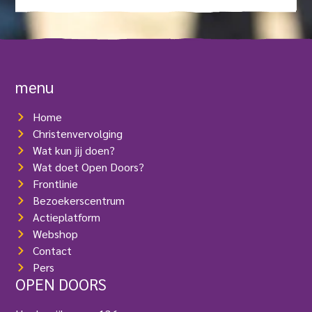
V
e
e
r
s
e
(
i
V
s
e
t
menu
r
)
e
i
Home
s
Christenvervolging
t
Wat kun jij doen?
)
Wat doet Open Doors?
Frontlinie
Bezoekerscentrum
Actieplatform
Webshop
Contact
Pers
OPEN DOORS