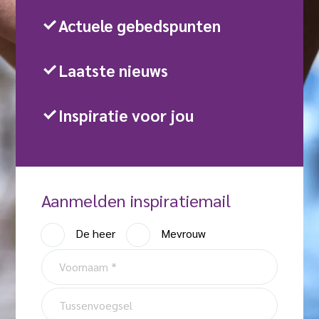
Actuele gebedspunten
Laatste nieuws
Inspiratie voor jou
Aanmelden inspiratiemail
A
De heer
Mevrouw
a
V
n
o
h
o
T
e
r
u
f