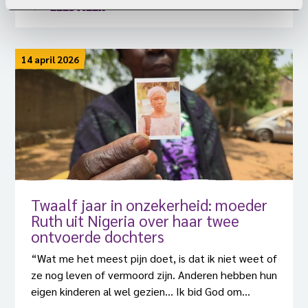
te voorkomen, is volgens Open Doors een hoopvol
LEES MEER
signaal.
14 april 2026
Twaalf jaar in onzekerheid: moeder
Ruth uit Nigeria over haar twee
ontvoerde dochters
“Wat me het meest pijn doet, is dat ik niet weet of
ze nog leven of vermoord zijn. Anderen hebben hun
eigen kinderen al wel gezien… Ik bid God om
duidelijkheid: dat ik met mijn eigen ogen kan zien of