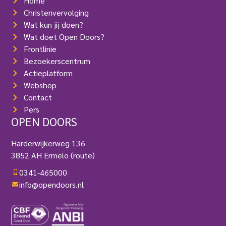
Home
s
t
Christenvervolging
)
Wat kun jij doen?
Wat doet Open Doors?
Frontlinie
Bezoekerscentrum
Actieplatform
Webshop
Contact
Pers
OPEN DOORS
Harderwijkerweg 136
3852 AH Ermelo
(route)
0341-465000
info@opendoors.nl