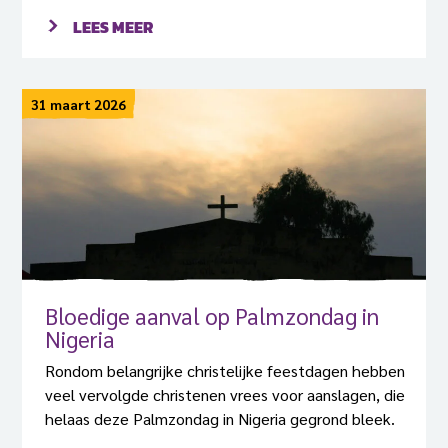
ze nog leven of dat ik hoor dat ze gestorven zijn.”
LEES MEER
Aan het woord is Ruth, moeder van twee meisjes
die twaalf jaar geleden werden ontvoerd in Chibok,
Nigeria. “Hun namen zijn Godiya Bitrus en Hauwa
31 maart 2026
Bitrus.” Godiya is haar dochter en Hauwa haar
stiefdochter.
Bloedige aanval op Palmzondag in
Nigeria
Rondom belangrijke christelijke feestdagen hebben
veel vervolgde christenen vrees voor aanslagen, die
helaas deze Palmzondag in Nigeria gegrond bleek.