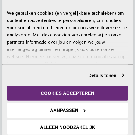
Gerelateerd nieuws
We gebruiken cookies (en vergelijkbare technieken) om 
content en advertenties te personaliseren, om functies 
11 juni 2026
voor social media te bieden en om ons websiteverkeer te 
analyseren. Met deze cookies verzamelen wij en onze 
partners informatie over jou en volgen we jouw 
internetgedrag binnen, en mogelijk ook buiten onze 
website. Hiermee passen wij onze communicatie aan op 
jouw voorkeuren. Ook kunnen we zo gerichte 
advertenties laten zien op basis van jouw recente 
Details tonen
internetgedrag. Je kunt je toestemming ook altijd wijzigen 
Hoopvol signaal VN-experts over
of intrekken. Meer uitleg vind je in onze 
geweld tegen christelijke meisjes en
privacyverklaring
.
COOKIES ACCEPTEREN
vrouwen in Nigeria
Een verklaring van 8 juni van een groep VN-experts
AANPASSEN
waarin de Nigeriaanse regering wordt opgeroepen
om “dringend op te treden” om “geweld gericht
ALLEEN NOODZAKELIJK
op christenen en andere religieuze minderheden”