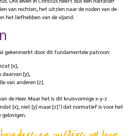
us. Ons leven in Christus heeft dus een narratief
ien van rechten, het uitzien naar de noden van de
n het liefhebben van de vijand.
on
aal gekenmerkt door dit fundamentele patroon:
zat [x],
n daarvan [y],
le van anderen [z].
van de Heer. Maar het is dit kruisvormige x-y-z
at [x], niet [y] maar [z]’) dat normatief is voor het
 gelovigen.