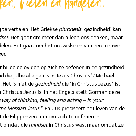
nken, voelen en handelen.
g te vertalen. Het Griekse
phronesis
(gezindheid) kan
dset
. Het gaat om meer dan alleen ons denken, maar
elen. Het gaat om het ontwikkelen van een nieuwe
er.
 hij de gelovigen op zich te oefenen in de gezindheid
 die jullie al eigen is in Jezus Christus’? Michael
 Het is niet de
gezindheid
die ‘in Christus Jezus’ is,
n Christus Jezus is. In het Engels stelt Gorman deze
s way of thinking, feeling and acting – in your
the Messiah Jesus
.” Paulus preciseert het leven van de
gt de Filippenzen aan om zich te oefenen in
et omdat die
mindset
in Christus was, maar omdat ze