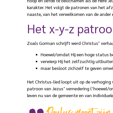
hoop en liefde te belichamen als de Here Jez
karakter. Het volgt de patronen van het afz
naaste, van het verwelkomen van de ander e
Het x-y-z patro
Zoals Gorman schrijft werd Christus’ verh
Hoewel/omdat Hij een hoge status be
verwierp Hij het zelfzuchtig uitbuite
maar besloot zichzelf te geven omwil
Het Christus-lied loopt uit op de verhoging 
patroon van Jezus’ vernedering (‘hoewel/omd
leven nu van de gemeente en van individuele