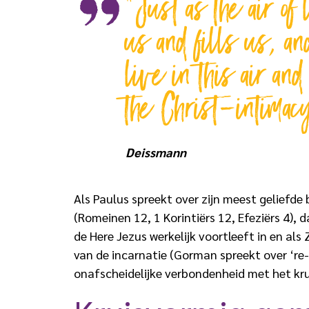
“Just as the air of 
us and fills us, an
live in this air and 
the Christ-intimacy
Deissmann
Als Paulus spreekt over zijn meest geliefde
(Romeinen 12, 1 Korintiërs 12, Efeziërs 4),
de Here Jezus werkelijk voortleeft in en als 
van de incarnatie (Gorman spreekt over ‘re
onafscheidelijke verbondenheid met het krui