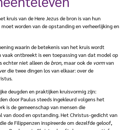
eente­leven
t kruis van de Here Jezus de bron is van hun
n moet worden van de opstanding en verheerlijking en
oening waarin de betekenis van het kruis wordt
n vaak ontbreekt is een toepassing van dat model op
is echter niet alleen de
bron,
maar ook de
vorm
van
over die twee dingen los van elkaar: over de
istus.
ijke deugden en praktijken kruisvormig zijn:
rden door Paulus steeds ingekleurd volgens het
kerk is de gemeenschap van mensen die
al van dood en opstanding. Het Christus-gedicht van
 die de Filippenzen inspireerde om dezelfde geloof,