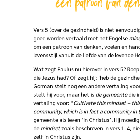
een patroon van de
Vers 5 (over de gezindheid) is niet eenvoudi
goed worden vertaald met het Engelse
min
om een patroon van denken, voelen en hand
levensstijl vanuit de liefde van de levende He
Wat zegt Paulus nu hierover in vers 5? Roept
die Jezus had? Of zegt hij: ‘heb de gezindheid
Gorman stelt nog een andere vertaling voor.
stelt hij voor, maar het is
de gemeente
die i
vertaling voor: “
Cultivate this mindset – thi
community, which is in fact a community in 
gemeente als leven ‘in Christus’. Hij moedi
de
mindset
zoals beschreven in vers 1-4, ni
zelf in Christus zijn.