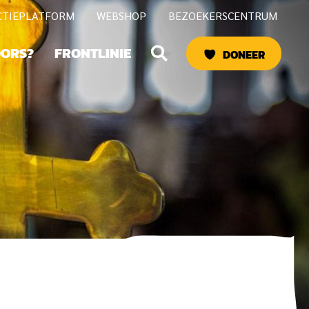
CTIEPLATFORM
WEBSHOP
BEZOEKERSCENTRUM
Zoeken
OORS?
FRONTLINIE
DONEER