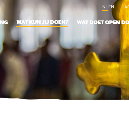
NL
EN
A
WAT KUN JIJ DOEN?
ING
WAT DOET OPEN D