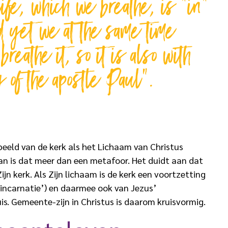
life, which we breathe, is “in”
d yet we at the same time
breathe it, so it is also with
 of the apostle Paul”.
 beeld van de kerk als het Lichaam van Christus
 dan is dat meer dan een metafoor. Het duidt aan dat
Zijn kerk. Als Zijn lichaam is de kerk een voortzetting
-incarnatie’) en daarmee ook van Jezus’
s. Gemeente-zijn in Christus is daarom kruisvormig.