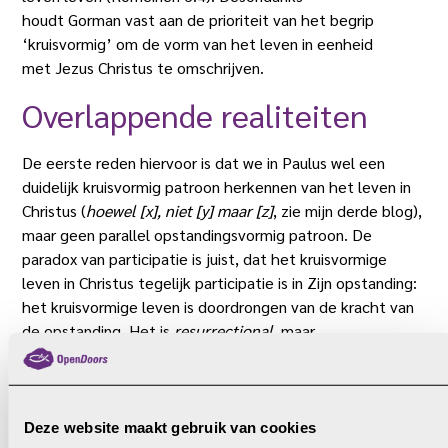
houdt Gorman vast aan de prioriteit van het begrip
‘kruisvormig’ om de vorm van het leven in eenheid
met Jezus Christus te omschrijven.
Overlappende realiteiten
De eerste reden hiervoor is dat we in Paulus wel een
duidelijk kruisvormig patroon herkennen van het leven in
Christus (
hoewel [x], niet [y] maar [
z
]
, zie mijn derde blog),
maar geen parallel opstandingsvormig patroon. De
paradox van participatie is juist, dat het kruisvormige
leven in Christus tegelijk participatie is in Zijn opstanding:
het kruisvormige leven is doordrongen van de kracht van
de opstanding. Het is
resurrectional
, maar
niet
resurrectiform
.
Paulus begrijpt het leven in Christus als een volgorde van
dood gevolgd door opstanding, of lijden gevolgd door
Deze website maakt gebruik van cookies
heerlijkheid. Maar hij beseft ook dat er leven is te midden