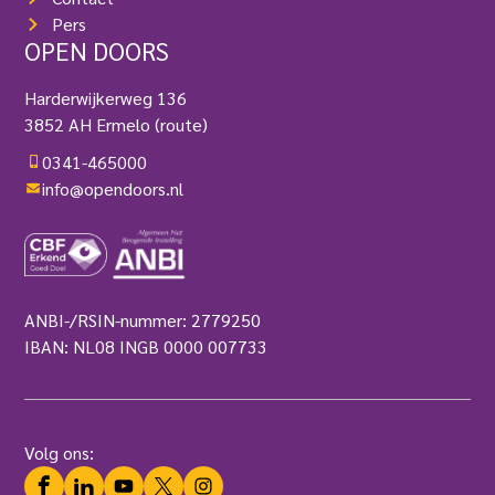
Pers
OPEN DOORS
Harderwijkerweg 136
3852 AH Ermelo
(route)
0341-465000
info@opendoors.nl
ANBI-/RSIN-nummer: 2779250
IBAN: NL08 INGB 0000 007733
Volg ons:
Facebook
LinkedIn
YouTube
Twitter
Instagram