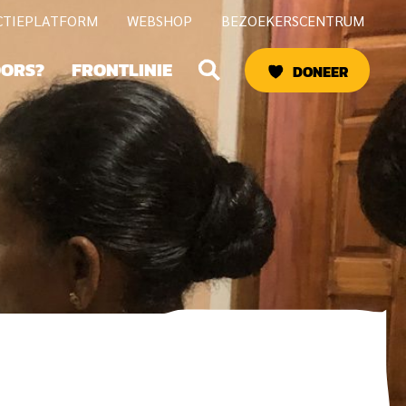
CTIEPLATFORM
WEBSHOP
BEZOEKERSCENTRUM
Zoeken
OORS?
FRONTLINIE
DONEER