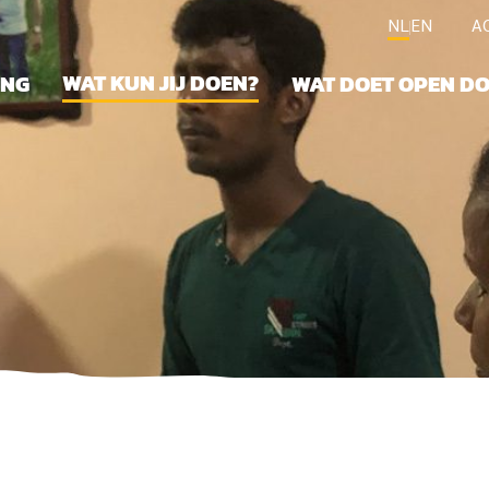
NL
EN
A
WAT KUN JIJ DOEN?
ING
WAT DOET OPEN D