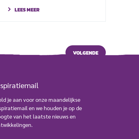
deelstaat Benue. De aanslag vond
plaats op vrijdagavond 7 april en de
LEES MEER
daders zijn vermoedelijk Fulani-
herders. In het kamp waren
voornamelijk vrouwen en kinderen
aanwezig. “Het incident vond plaats
terwijl de mensen sliepen”, vertelt
VOLGENDE
de voorzitter van het
vluchtelingenkamp. “De militanten
vielen het kamp binnen en slachtten
nspiratiemail
mensen af. Toen ze merkten dat […]
ld je aan voor onze maandelijkse
spiratiemail en we houden je op de
ogte van het laatste nieuws en
twikkelingen.