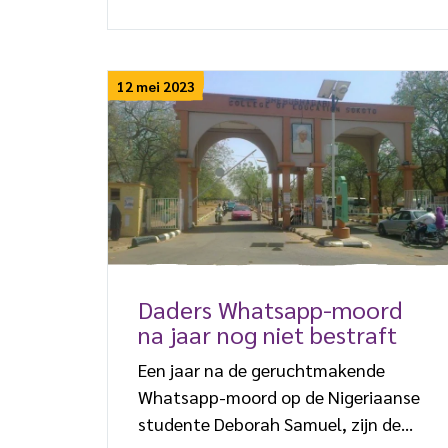
op vrije voeten zijn, sinds hun
ontvoering in juli 2021 in de
deelstaat Kaduna. Ayuba’s
12 mei 2023
ontsnapping is “een regelrecht
wonder”, reageerde Joseph Hayab,
voorzitter van de Christian
Association of Nigeria (CAN). “Zijn
verhaal is een inspirerend verhaal
over veerkracht en hoop.” De 15-
jarige […]
Daders Whatsapp-moord
na jaar nog niet bestraft
Een jaar na de geruchtmakende
Whatsapp-moord op de Nigeriaanse
studente Deborah Samuel, zijn de