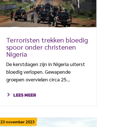
school werden ontvoerd door de
terreurbeweging Boko Haram.
Tragisch […]
Terroristen trekken bloedig
spoor onder christenen
Nigeria
De kerstdagen zijn in Nigeria uiterst
bloedig verlopen. Gewapende
groepen overvielen circa 25
overwegend christelijke dorpen in de
deelstaten Plateau en Taraba. Naar
LEES MEER
schatting tweehonderd christenen
zijn vermoord, aldus lokale
autoriteiten. Terroristen richtten
23 november 2023
vlak voor Kerst een bloedbad aan in