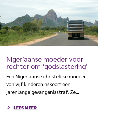
de deelstaat Plateau. Zeker 140
mensen, onder wie kerkleiders en hun
gezinnen werden gedood bij de
aanslagen en meer dan driehonderd
mensen raakten gewond, volgens
lokale overheidsfunctionarissen en
media. Afgelopen […]
Nigeriaanse moeder voor
rechter om ‘godslastering’
Een Nigeriaanse christelijke moeder
van vijf kinderen riskeert een
jarenlange gevangenisstraf. Ze
wordt beschuldigd van godslastering
en zit al achttien maanden zonder
LEES MEER
vorm van proces vast. Op maandag
27 november staat ze voor de