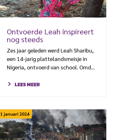
Ontvoerde Leah inspireert
nog steeds
Zes jaar geleden werd Leah Sharibu,
een 14-jarig plattelandsmeisje in
Nigeria, ontvoerd van school. Omdat
ze haar christelijke geloof niet
opgaf, kwam ze nooit vrij.
LEES MEER
Vriendinnen vertellen hoe Leah’s
standvastigheid hen bemoedigd
heeft. En hoe ze hopen dat ze haar
1 januari 2024
op een dag zullen weerzien. Leah was
een van de meer dan honderd meisjes
die op 19 februari 2018 van hun