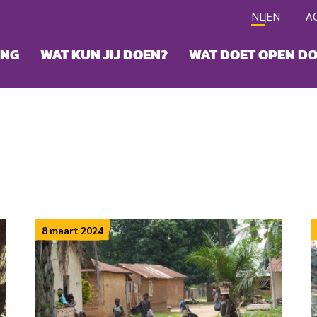
NL
EN
A
ING
WAT KUN JIJ DOEN?
WAT DOET OPEN D
8 maart 2024