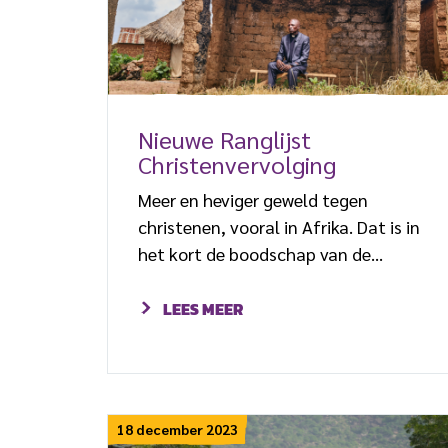
Nieuwe Ranglijst
Christenvervolging
Meer en heviger geweld tegen
christenen, vooral in Afrika. Dat is in
het kort de boodschap van de
nieuwe Ranglijst Christenvervolging
die Open Doors vandaag
LEES MEER
internationaal heeft gepubliceerd.
Christenen wereldwijd krijgen steeds
meer fysiek geweld te verduren.
Vooral het aantal aanvallen op
18 december 2023
kerken, winkels en huizen van