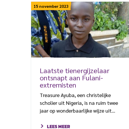
kwam als een verrassing. Een paar
15 november 2023
weken geleden was haar aanvraag
om vrijlating nog afgewezen door
het hooggerechtshof van de
noordoostelijke deelstaat Bauchi. Na
haar vrijlating is Jatau naar een
geheime locatie gebracht. Haar
gezin moest al […]
Laatste tienergijzelaar
ontsnapt aan Fulani-
extremisten
Treasure Ayuba, een christelijke
scholier uit Nigeria, is na ruim twee
jaar op wonderbaarlijke wijze uit
gevangenschap ontsnapt. Hij is de
laatste van 121 leerlingen die weer
LEES MEER