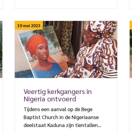
in gevangenschap en zou inmiddels
twee kinderen hebben. Leah was een
van de 110 schoolmeisjes die in
10 mei 2023
februari 2018 door Boko Haram
werden ontvoerd van hun school in
Dapchi, in de staat Yobe. Een maand
later liet Boko Haram alle […]
Veertig kerkgangers in
Nigeria ontvoerd
Tijdens een aanval op de Bege
Baptist Church in de Nigeriaanse
deelstaat Kaduna zijn tientallen