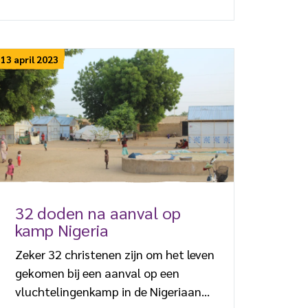
Fulani’s. Ook in juli vonden diverse
aanvallen met veel geweld en
dodelijke slachtoffers plaats. De
getroffen bevolking is gevlucht en
13 april 2023
voelt zich in de steek gelaten, ook
omdat er niet of nauwelijks tegen de
daders opgetreden wordt. Simon,
een christen, overleefde 1 juli een
aanval op zijn gemeenschap: “We
werden […]
32 doden na aanval op
kamp Nigeria
Zeker 32 christenen zijn om het leven
gekomen bij een aanval op een
vluchtelingenkamp in de Nigeriaanse