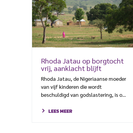
christenen neemt enorm toe, in
vergelijking met eerdere jaren. De
werkelijke aantallen liggen
waarschijnlijk nog veel hoger, vreest
Open Doors bij de presentatie […]
Rhoda Jatau op borgtocht
vrij, aanklacht blijft
Rhoda Jatau, de Nigeriaanse moeder
van vijf kinderen die wordt
beschuldigd van godslastering, is op
borgtocht vrijgelaten. De christelijke
vrouw zat negentien maanden in
LEES MEER
voorarrest. De aanklachten tegen
haar blijven staan. De beslissing