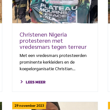
Christenen Nigeria
protesteren met
vredesmars tegen terreur
Met een vredesmars protesteerden
prominente kerkleiders en de
koepelorganisatie Christian
Association of Nigeria (CAN)
maandag tegen de reeks bloedige
LEES MEER
aanslagen op christelijke
gemeenschappen in de deelstaat
Plateau. De Nigeriaanse kerk roept
29 november 2023
christenen wereldwijd op te bidden